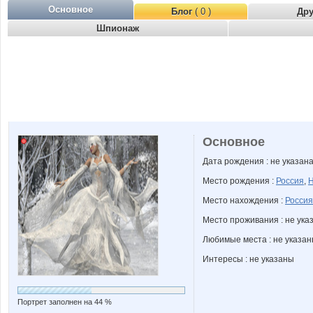
Основное
Блог
( 0 )
Др
Шпионаж
Основное
Дата рождения : не указан
Место рождения :
Россия
,
Н
Место нахождения :
Россия
Место проживания : не ука
Любимые места : не указа
Интересы : не указаны
Портрет заполнен на 44 %