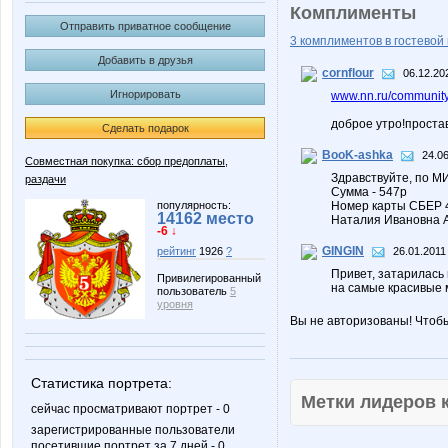
Комплименты
Отправить приватное сообщение
3 комплиментов в гостевой 
Добавить в друзья
cornflour
06.12.20
Игнорировать
www.nn.ru/community
доброе утро!проста
Сделать подарок
BooK-ashka
24.06
Совместная покупка: сбор предоплаты,
Здравствуйте, по М
раздачи
Сумма - 547р
популярность:
Номер карты СБЕР 
14162 место
Наталия Ивановна 
-6 ↓
GINGIN
26.01.2011
рейтинг
1926
?
Привет, затарилась 
Привилегированный
на самые красивые 
пользователь
5
уровня
Вы не авторизованы! Чтоб
Статистика портрета:
Метки лидеров
сейчас просматривают портрет - 0
зарегистрированные пользователи
посетившие портрет за 7 дней - 0